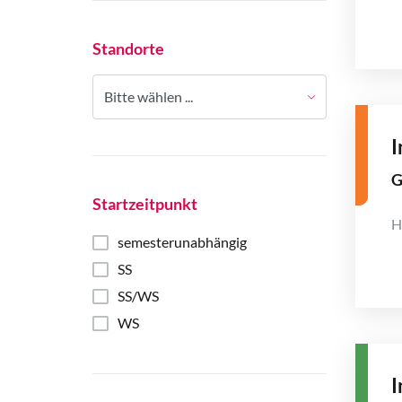
Standorte
Bitte wählen ...
I
G
Startzeitpunkt
H
semesterunabhängig
SS
SS/WS
WS
I