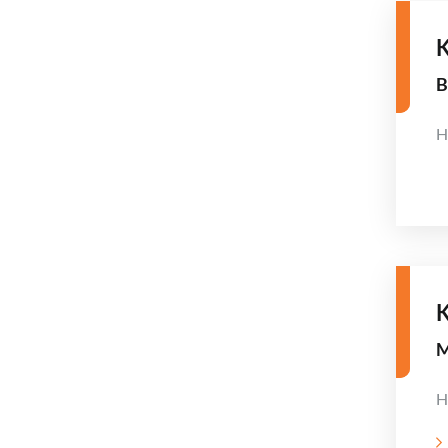
K
B
H
K
M
H