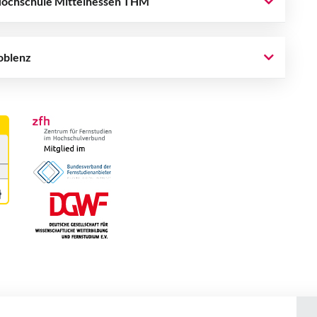
 Hochschule Mittelhessen THM
oblenz