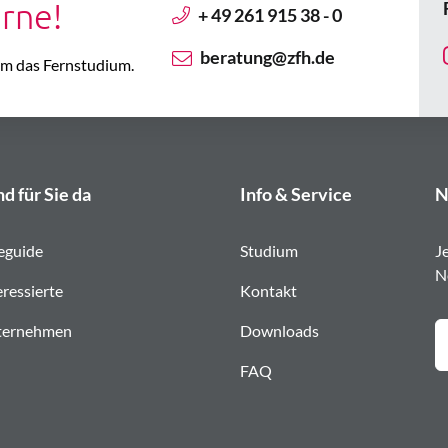
erne!
+ 49 261 915 38 - 0
beratung@zfh.de
 um das Fernstudium.
nd für Sie da
Info & Service
N
eguide
Studium
J
N
eressierte
Kontakt
ternehmen
Downloads
FAQ