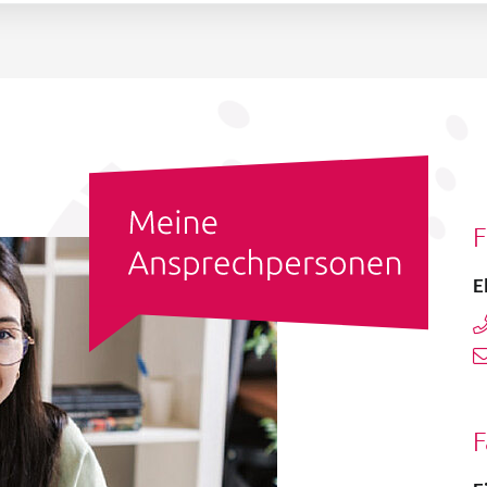
F
E
F