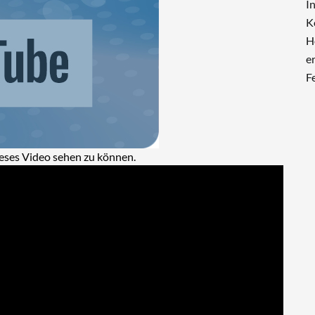
I
K
H
e
F
eses Video sehen zu können.