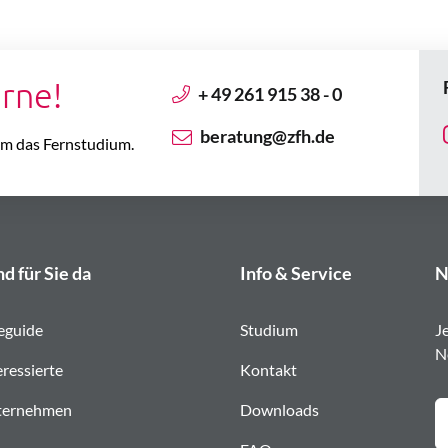
erne!
+ 49 261 915 38 - 0
beratung@zfh.de
 um das Fernstudium.
nd für Sie da
Info & Service
N
eguide
Studium
J
N
eressierte
Kontakt
ternehmen
Downloads