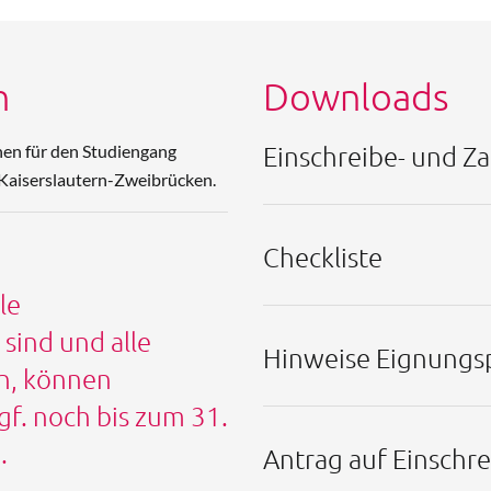
n
Downloads
Einschreibe- und 
nen für den Studiengang
Kaiserslautern-Zweibrücken.
Checkliste
le
sind und alle
Hinweise Eignungs
n, können
f. noch bis zum 31.
.
Antrag auf Einschr