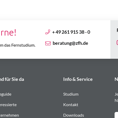
erne!
+ 49 261 915 38 - 0
beratung@zfh.de
 um das Fernstudium.
nd für Sie da
Info & Service
N
eguide
Studium
J
N
eressierte
Kontakt
ternehmen
Downloads