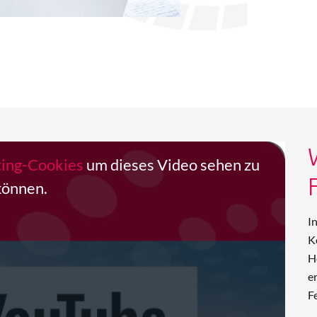
ting-Cookies
um dieses Video sehen zu
können.
I
K
H
e
F