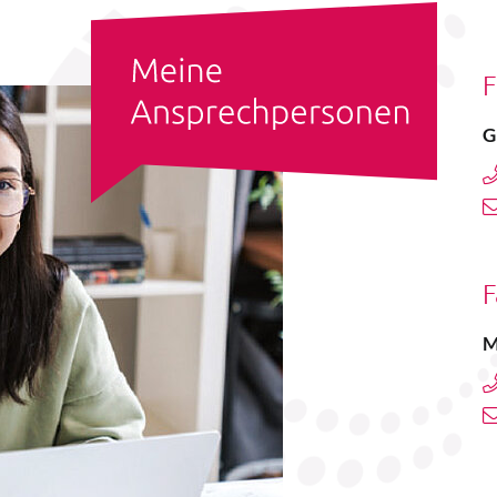
F
G
F
M