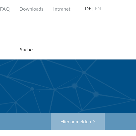
DE |
EN
FAQ
Downloads
Intranet
Suche
Hier anmelden