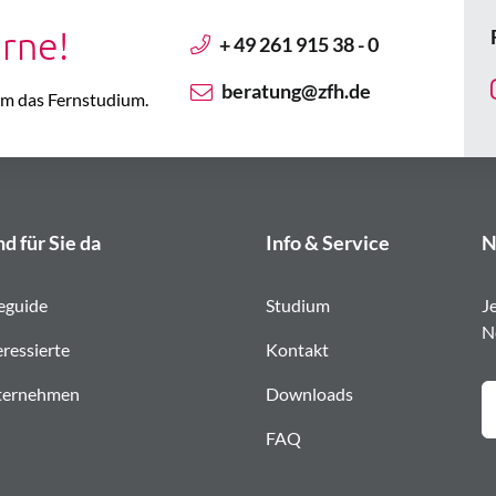
erne!
+ 49 261 915 38 - 0
beratung@zfh.de
 um das Fernstudium.
nd für Sie da
Info & Service
N
eguide
Studium
J
N
eressierte
Kontakt
ternehmen
Downloads
FAQ