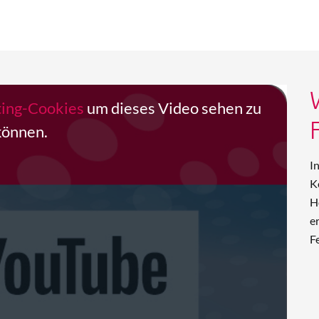
ting-Cookies
um dieses Video sehen zu
können.
I
K
H
e
F