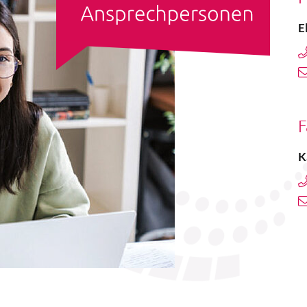
E
F
K