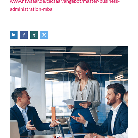
www.htwsaar.de/cecsaar/angebot/master/business-
administration-mba