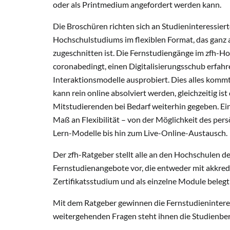
oder als Printmedium angefordert werden kann.
Die Broschüren richten sich an Studieninteressiert
Hochschulstudiums im flexiblen Format, das ganz a
zugeschnitten ist. Die Fernstudiengänge im zfh-H
coronabedingt, einen Digitalisierungsschub erfahr
Interaktionsmodelle ausprobiert. Dies alles komm
kann rein online absolviert werden, gleichzeitig i
Mitstudierenden bei Bedarf weiterhin gegeben. Ei
Maß an Flexibilität – von der Möglichkeit des per
Lern-Modelle bis hin zum Live-Online-Austausch.
Der zfh-Ratgeber stellt alle an den Hochschulen 
Fernstudienangebote vor, die entweder mit akkredi
Zertifikatsstudium und als einzelne Module beleg
Mit dem Ratgeber gewinnen die Fernstudieninteres
weitergehenden Fragen steht ihnen die Studienber