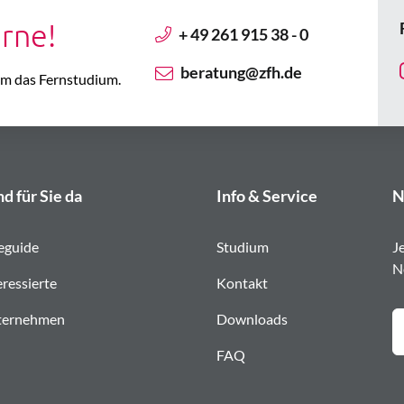
erne!
+ 49 261 915 38 - 0
beratung@zfh.de
 um das Fernstudium.
nd für Sie da
Info & Service
N
eguide
Studium
J
N
eressierte
Kontakt
ternehmen
Downloads
FAQ