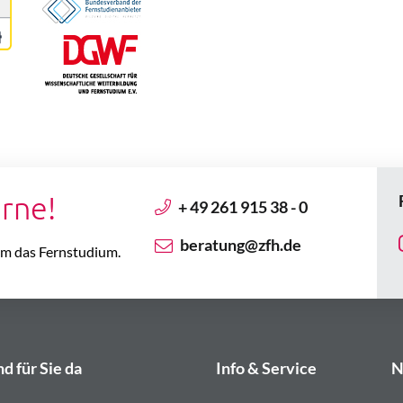
erne!
+ 49 261 915 38 - 0
beratung@zfh.de
 um das Fernstudium.
nd für Sie da
Info & Service
N