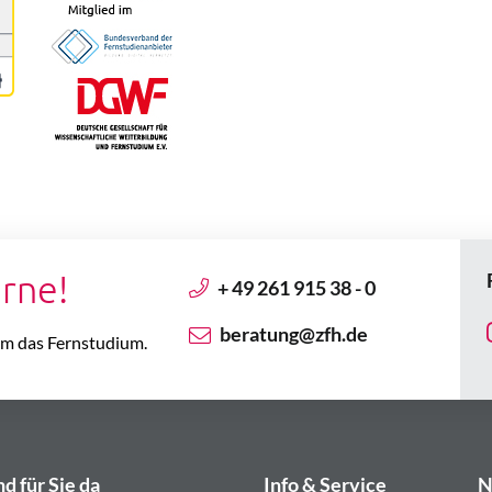
erne!
+ 49 261 915 38 - 0
beratung@zfh.de
 um das Fernstudium.
nd für Sie da
Info & Service
N