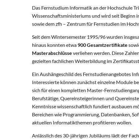
Das Fernstudium Informatik an der Hochschule Trie
Wissenschaftsministeriums und wird seit Beginn 
sowie dem zfh – Zentrum für Fernstudien im Hochs
Seit dem Wintersemester 1995/96 wurden insges
hinaus konnten etwa
900 Gesamtzertifikate
sowi
Masterabschlüsse
verliehen werden. Diese Zahlen
gezielten fachlichen Weiterbildung im Zertifikat
Ein Aushängeschild des Fernstudienangebotes Inform
Interessierte können zunächst einzelne Module be
sich für einen kompletten Master-Fernstudiengang
Berufstätige, Quereinsteigerinnen und Quereinsteig
Kenntnisse wissenschaftlich fundiert ausbauen m
Bereichen wie Programmierung, Datenbanken, So
aktuellen Informatikthemen profitieren wollen.
Anlässlich des 30-jährigen Jubiläums lädt der Fac