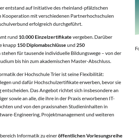
r entstand auf Initiative des rheinland-pfälzischen
in Kooperation mit verschiedenen Partnerhochschulen
chulverbund erfolgreich durchgeführt.
amt rund
10.000 Einzelzertifikate
vergeben. Darüber
e knapp
150 Diplomabschlüsse
und
250
F
 stehen für tausende individuelle Bildungswege – von der
sstudium bis hin zum akademischen Master-Abschluss.
atik der Hochschule Trier ist seine Flexibilität:
legen und dafür Hochschulzertifikate erwerben, bevor sie
 entscheiden. Das Angebot richtet sich insbesondere an
er sowie an alle, die ihre in der Praxis erworbenen IT-
öchten und von den praxisnahen Studieninhalten in
ftware-Engineering, Projektmanagement und weiteren
hbereich Informatik zu einer
öffentlichen Vorlesungsreihe